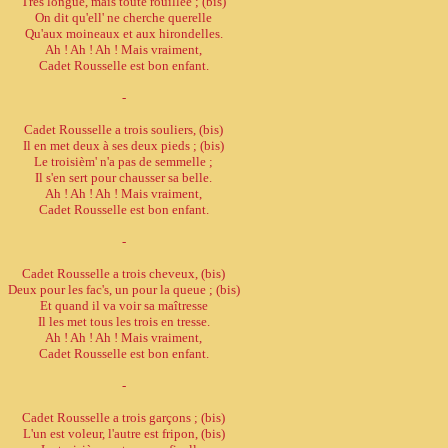
Très longue, mais toute rouillée ; (bis)
On dit qu'ell' ne cherche querelle
Qu'aux moineaux et aux hirondelles.
Ah ! Ah ! Ah ! Mais vraiment,
Cadet Rousselle est bon enfant.
-
Cadet Rousselle a trois souliers, (bis)
Il en met deux à ses deux pieds ; (bis)
Le troisièm' n'a pas de semmelle ;
Il s'en sert pour chausser sa belle.
Ah ! Ah ! Ah ! Mais vraiment,
Cadet Rousselle est bon enfant.
-
Cadet Rousselle a trois cheveux, (bis)
Deux pour les fac's, un pour la queue ; (bis)
Et quand il va voir sa maîtresse
Il les met tous les trois en tresse.
Ah ! Ah ! Ah ! Mais vraiment,
Cadet Rousselle est bon enfant.
-
Cadet Rousselle a trois garçons ; (bis)
L'un est voleur, l'autre est fripon, (bis)