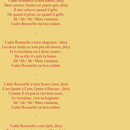
Cadet Rousselle a trois habits, (bis)
Deux jaunes, l'autres en papier gris, (bis)
Il met celui-ci quand il gèle,
Ou quand il pleut, ou quand il grêle.
Ah ! Ah ! Ah ! Mais vraiment,
Cadet Rousselle est bon enfant.
-
Cadet Rousselle a trois chapeaux ; (bis)
Les deux ronds ne sont pas très beaux, (bis)
Et le troisième est à deux cornes ;
De sa tête il a pris la forme.
Ah ! Ah ! Ah ! Mais vraiment,
Cadet Rousselle est bon enfant.
-
Cadet Rousselle a trois beaux yeux, (bis)
L'un r'garde à Caen, l'autre à Bayeux ; (bis)
Comme il n'a pas la vue bien nette,
Le troisième, c'est sa lorgnette.
Ah ! Ah ! Ah ! Mais vraiment,
Cadet Rousselle est bon enfant.
-
Cadet Rousselle a une épée, (bis)