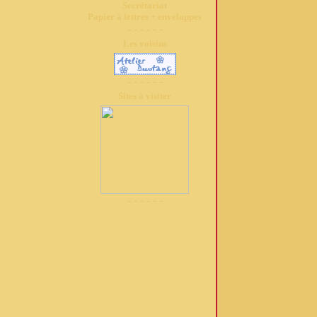
Secrétariat
Papier à lettres + enveloppes
- - - - - -
Les voisins
- - - - - -
Sites à visiter
- - - - - -