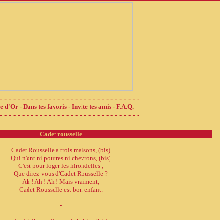
- - - - - - - - - - - - - - - - - - - - - - - - - - - - - - - -
e d'Or
-
Dans tes favoris
-
Invite tes amis
-
F.A.Q.
- - - - - - - - - - - - - - - - - - - - - - - - - - - - - - - -
Cadet rousselle
Cadet Rousselle a trois maisons, (bis)
Qui n'ont ni poutres ni chevrons, (bis)
C'est pour loger les hirondelles ;
Que direz-vous d'Cadet Rousselle ?
Ah ! Ah ! Ah ! Mais vraiment,
Cadet Rousselle est bon enfant.
-