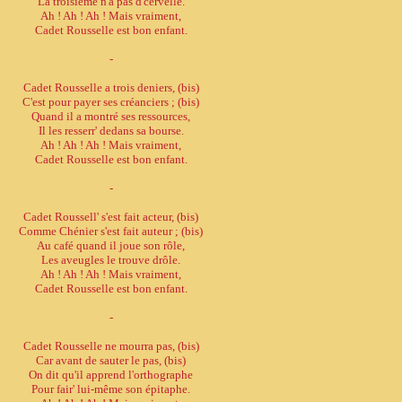
La troisième n'a pas d'cervelle.
Ah ! Ah ! Ah ! Mais vraiment,
Cadet Rousselle est bon enfant.
-
Cadet Rousselle a trois deniers, (bis)
C'est pour payer ses créanciers ; (bis)
Quand il a montré ses ressources,
Il les resserr' dedans sa bourse.
Ah ! Ah ! Ah ! Mais vraiment,
Cadet Rousselle est bon enfant.
-
Cadet Roussell' s'est fait acteur, (bis)
Comme Chénier s'est fait auteur ; (bis)
Au café quand il joue son rôle,
Les aveugles le trouve drôle.
Ah ! Ah ! Ah ! Mais vraiment,
Cadet Rousselle est bon enfant.
-
Cadet Rousselle ne mourra pas, (bis)
Car avant de sauter le pas, (bis)
On dit qu'il apprend l'orthographe
Pour fair' lui-même son épitaphe.