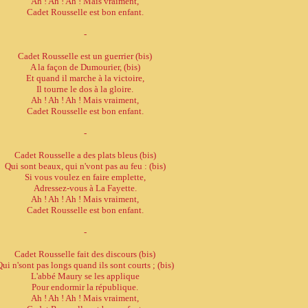
Ah ! Ah ! Ah ! Mais vraiment,
Cadet Rousselle est bon enfant.
-
Cadet Rousselle est un guerrier (bis)
A la façon de Dumourier, (bis)
Et quand il marche à la victoire,
Il tourne le dos à la gloire.
Ah ! Ah ! Ah ! Mais vraiment,
Cadet Rousselle est bon enfant.
-
Cadet Rousselle a des plats bleus (bis)
Qui sont beaux, qui n'vont pas au feu : (bis)
Si vous voulez en faire emplette,
Adressez-vous à La Fayette.
Ah ! Ah ! Ah ! Mais vraiment,
Cadet Rousselle est bon enfant.
-
Cadet Rousselle fait des discours (bis)
ui n'sont pas longs quand ils sont courts ; (bis)
L'abbé Maury se les applique
Pour endormir la république.
Ah ! Ah ! Ah ! Mais vraiment,