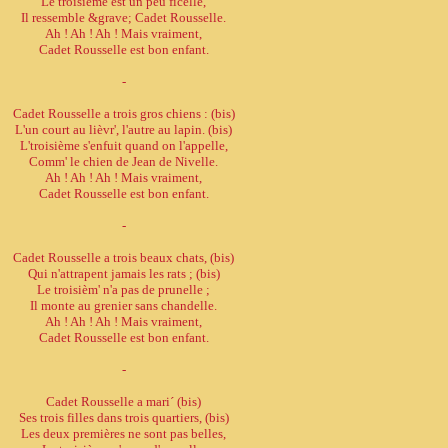
Le troisième est un peu ficelle,
Il ressemble &grave; Cadet Rousselle.
Ah ! Ah ! Ah ! Mais vraiment,
Cadet Rousselle est bon enfant.
-
Cadet Rousselle a trois gros chiens : (bis)
L'un court au lièvr', l'autre au lapin. (bis)
L'troisième s'enfuit quand on l'appelle,
Comm' le chien de Jean de Nivelle.
Ah ! Ah ! Ah ! Mais vraiment,
Cadet Rousselle est bon enfant.
-
Cadet Rousselle a trois beaux chats, (bis)
Qui n'attrapent jamais les rats ; (bis)
Le troisièm' n'a pas de prunelle ;
Il monte au grenier sans chandelle.
Ah ! Ah ! Ah ! Mais vraiment,
Cadet Rousselle est bon enfant.
-
Cadet Rousselle a mari´ (bis)
Ses trois filles dans trois quartiers, (bis)
Les deux premières ne sont pas belles,