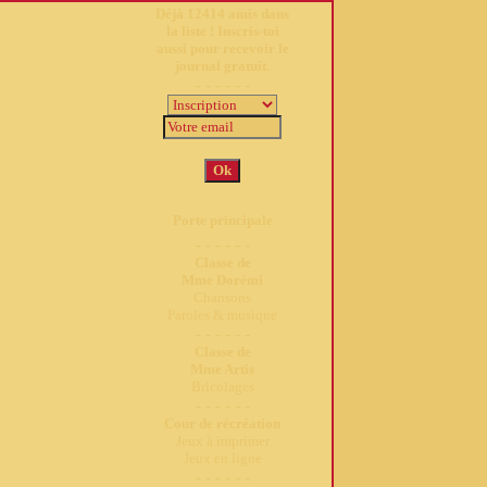
Déjà
12414
amis dans
la liste ! Inscris-toi
aussi pour recevoir le
journal gratuit.
- - - - - -
Porte principale
- - - - - -
Classe de
Mme Dorémi
Chansons
Paroles & musique
- - - - - -
Classe de
Mme Artis
Bricolages
- - - - - -
Cour de récréation
Jeux à imprimer
Jeux en ligne
- - - - - -