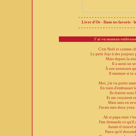
- - - - - - - - - - - - - - - - - - - - - 
Livre d'Or
-
Dans tes favoris
-
I
- - - - - - - - - - - - - - - - - - - - - 
J'ai vu maman embrasser
C'est Noël et comme c
Le petit Jojo à des joujoux 
Mais depuis la nu
Il a aussi un se
À son nounours qu
Il mumure si tu 
Moi, j'ai vu petite mam
En train d'embrasser l
Ils étaient sous 
Et me croyaient 
Mais sans en avoi
J'avais mes deux yeux 
Ah si papa etait v'n
J'me demande ce qu'il 
Aurait-il trouvé 
Parce qu'il descend