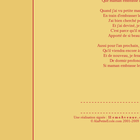
Que maman embrasse l
Quand j'ai vu petite ma
En train d'embrasser l
J'ai bien cherché 
Et j'ai deviné, je
C'est parce qu'il 
Apporté de si beau
Aussi pour l'an prochain, 
Qu'il viendra encore 
Et de nouveau, je fer
De dormir profon
Si maman embrasse le
- - - - - - - - - - - - - - - - - - - - - 
- - - - - - - - - - - - - - - - - - - - - 
Une réalisation signée :
11 e m e A v e n u e .
© AlaPetiteEcole.com 2001-2009 -