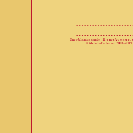
- - - - - - - - - - - - - - - - - - - - - 
- - - - - - - - - - - - - - - - - - - - - 
Une réalisation signée :
11 e m e A v e n u e .
© AlaPetiteEcole.com 2001-2009 - 