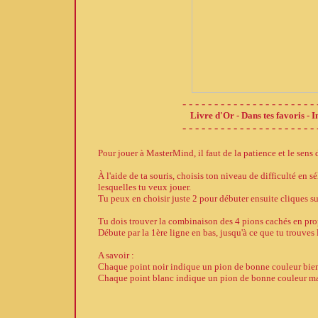
- - - - - - - - - - - - - - - - - - - - - 
Livre d'Or
-
Dans tes favoris
-
I
- - - - - - - - - - - - - - - - - - - - - 
Pour jouer à MasterMind, il faut de la patience et le sens d
À l'aide de ta souris, choisis ton niveau de difficulté en
lesquelles tu veux jouer.
Tu peux en choisir juste 2 pour débuter ensuite cliques su
Tu dois trouver la combinaison des 4 pions cachés en prop
Débute par la 1ère ligne en bas, jusqu'à ce que tu trouve
A savoir :
Chaque point noir indique un pion de bonne couleur bien
Chaque point blanc indique un pion de bonne couleur mal